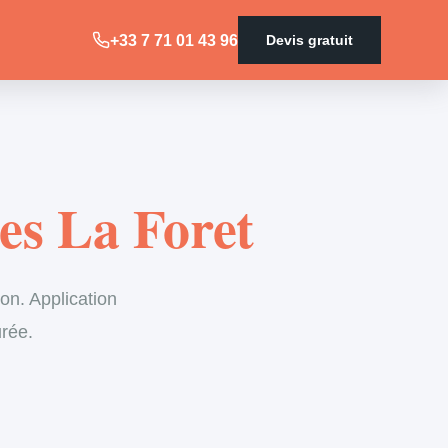
+33 7 71 01 43 96
Devis gratuit
es La Foret
on. Application
urée.