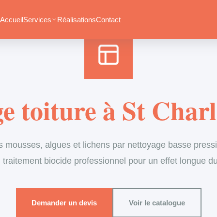
Accueil
›
Services
›
Couverture
›
Démoussage de toiture
Accueil
Services
Réalisations
Contact
 toiture à St Charl
s mousses, algues et lichens par nettoyage basse pressi
 traitement biocide professionnel pour un effet longue d
Demander un devis
Voir le catalogue