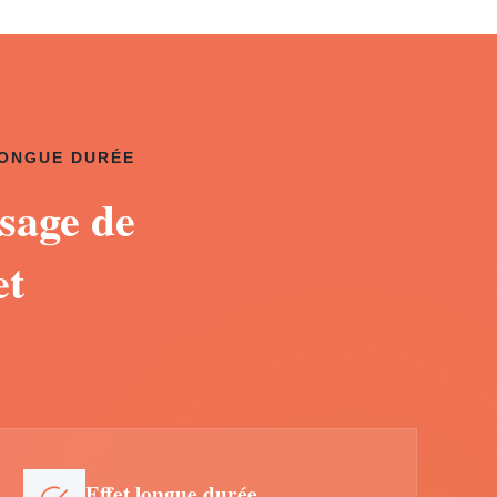
LONGUE DURÉE
sage de
et
Effet longue durée