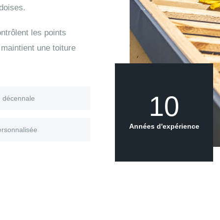
doises.
trôlent les points
maintient une toiture
10
e décennale
Années d'expérience
ersonnalisée