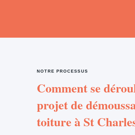
NOTRE PROCESSUS
Comment se déroul
projet de démouss
toiture à St Charle