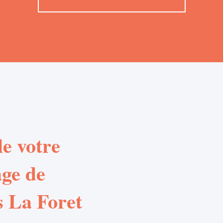
e votre
age de
s La Foret