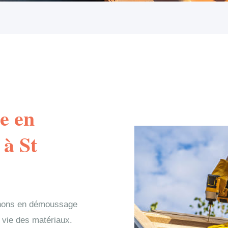
e en
 à St
venons en démoussage
de vie des matériaux.