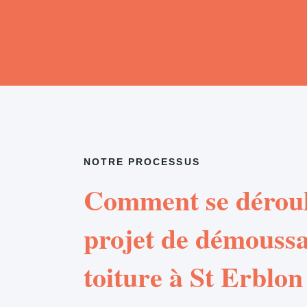
NOTRE PROCESSUS
Comment se déroul
projet de démouss
toiture à St Erblon