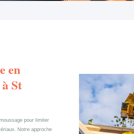
e en
 à St
émoussage pour limiter
atériaux. Notre approche