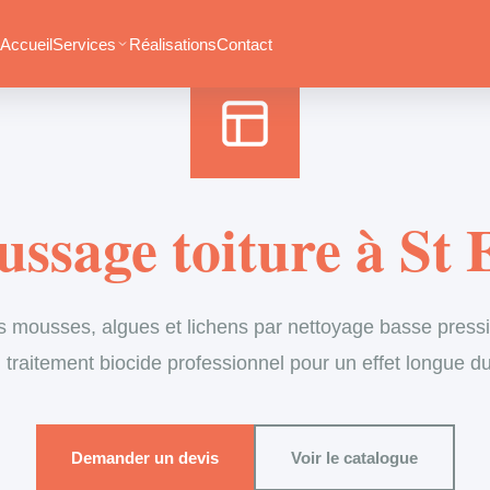
Accueil
›
Services
›
Couverture
›
Démoussage de toiture
Accueil
Services
Réalisations
Contact
ssage toiture à St 
s mousses, algues et lichens par nettoyage basse pressi
 traitement biocide professionnel pour un effet longue d
Demander un devis
Voir le catalogue