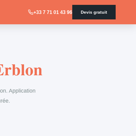
+33 7 71 01 43 96
Devis gratuit
Erblon
on. Application
urée.