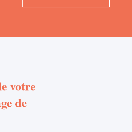
e votre
age de