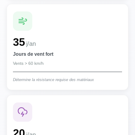
35
j/an
Jours de vent fort
Vents > 60 km/h
Détermine la résistance requise des matériaux
20
j/an