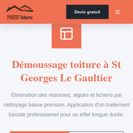
Accueil
›
Services
›
Couverture
›
Démoussage de toiture
Devis gratuit
Démoussage toiture à St
Georges Le Gaultier
Élimination des mousses, algues et lichens par
nettoyage basse pression. Application d'un traitement
biocide professionnel pour un effet longue durée.