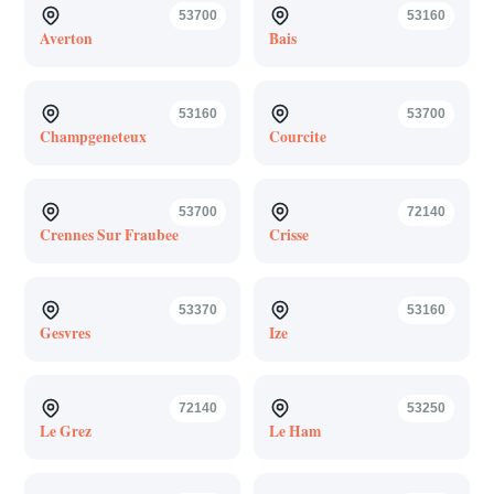
53700
53160
Averton
Bais
53160
53700
Champgeneteux
Courcite
53700
72140
Crennes Sur Fraubee
Crisse
53370
53160
Gesvres
Ize
72140
53250
Le Grez
Le Ham