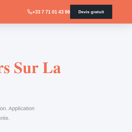
+33 7 71 01 43 96
Devis gratuit
rs Sur La
on. Application
urée.