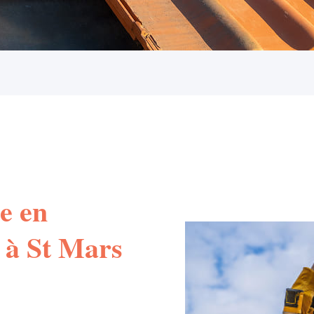
e en
 à St Mars