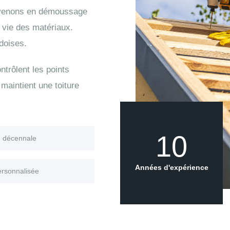
ervenons en démoussage
de vie des matériaux.
doises.
trôlent les points
maintient une toiture
10
e décennale
Années d'expérience
ersonnalisée