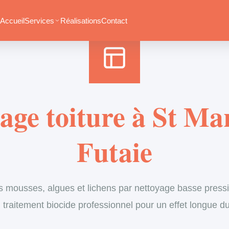
Accueil
›
Services
›
Couverture
›
Démoussage de toiture
Accueil
Services
Réalisations
Contact
ge toiture à St Ma
Futaie
s mousses, algues et lichens par nettoyage basse pressi
 traitement biocide professionnel pour un effet longue d