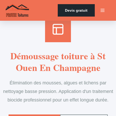
Accueil
›
Services
›
Couverture
›
Démoussage de toiture
Devis gratuit
Démoussage toiture à St
Ouen En Champagne
Élimination des mousses, algues et lichens par
nettoyage basse pression. Application d'un traitement
biocide professionnel pour un effet longue durée.