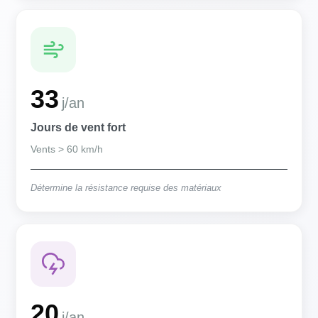
33
j/an
Jours de vent fort
Vents > 60 km/h
Détermine la résistance requise des matériaux
20
j/an