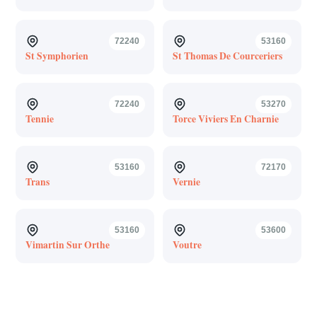
72240
53160
St Symphorien
St Thomas De Courceriers
72240
53270
Tennie
Torce Viviers En Charnie
53160
72170
Trans
Vernie
53160
53600
Vimartin Sur Orthe
Voutre