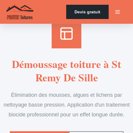
Accueil
›
Services
›
Couverture
›
Démoussage de toiture
Devis gratuit
Démoussage toiture à St
Remy De Sille
Élimination des mousses, algues et lichens par
nettoyage basse pression. Application d'un traitement
biocide professionnel pour un effet longue durée.