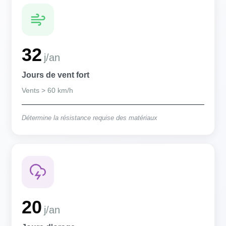
32
j/an
Jours de vent fort
Vents > 60 km/h
Détermine la résistance requise des matériaux
20
j/an