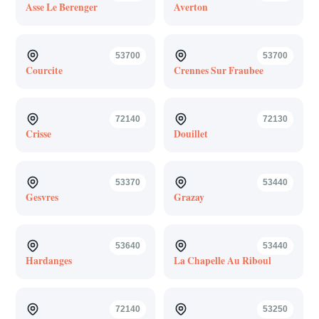
Asse Le Berenger
Averton
53700
53700
Courcite
Crennes Sur Fraubee
72140
72130
Crisse
Douillet
53370
53440
Gesvres
Grazay
53640
53440
Hardanges
La Chapelle Au Riboul
72140
53250