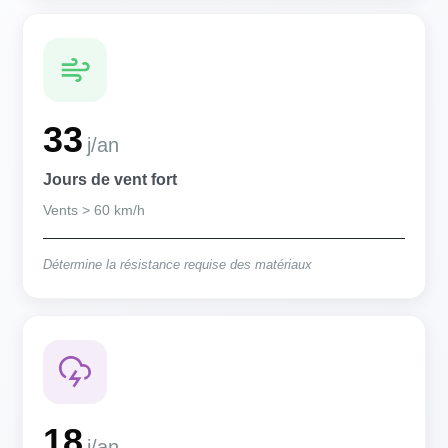
33
j/an
Jours de vent fort
Vents > 60 km/h
Détermine la résistance requise des matériaux
18
j/an