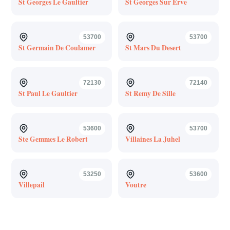
St Georges Le Gaultier
St Georges Sur Erve
53700
53700
St Germain De Coulamer
St Mars Du Desert
72130
72140
St Paul Le Gaultier
St Remy De Sille
53600
53700
Ste Gemmes Le Robert
Villaines La Juhel
53250
53600
Villepail
Voutre