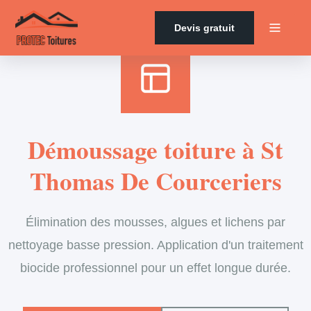
Accueil
›
Services
›
Couverture
›
Démoussage de toiture
Devis gratuit
Démoussage toiture à St
Thomas De Courceriers
Élimination des mousses, algues et lichens par
nettoyage basse pression. Application d'un traitement
biocide professionnel pour un effet longue durée.