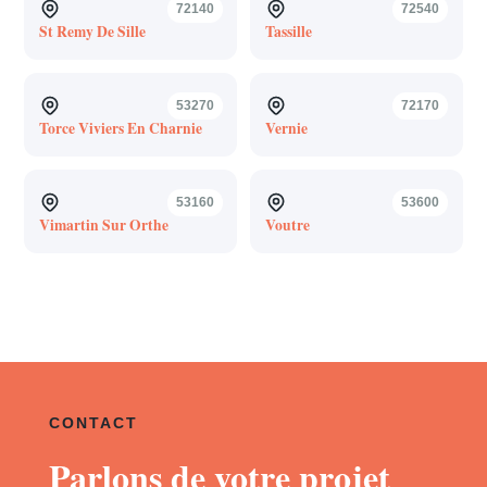
72140
72540
St Remy De Sille
Tassille
53270
72170
Torce Viviers En Charnie
Vernie
53160
53600
Vimartin Sur Orthe
Voutre
CONTACT
Parlons de votre projet