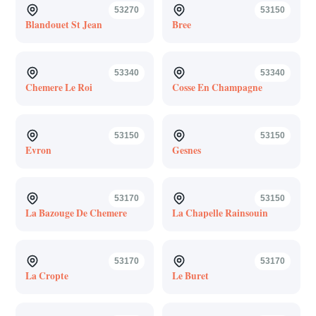
53270
53150
Blandouet St Jean
Bree
53340
53340
Chemere Le Roi
Cosse En Champagne
53150
53150
Evron
Gesnes
53170
53150
La Bazouge De Chemere
La Chapelle Rainsouin
53170
53170
La Cropte
Le Buret