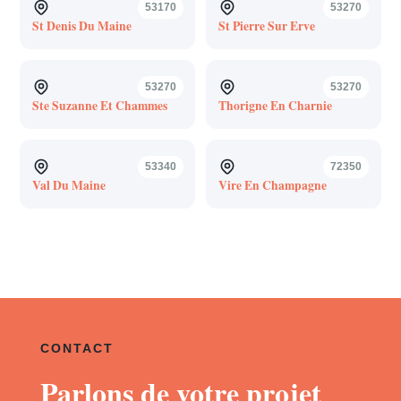
53170
53270
St Denis Du Maine
St Pierre Sur Erve
53270
53270
Ste Suzanne Et Chammes
Thorigne En Charnie
53340
72350
Val Du Maine
Vire En Champagne
CONTACT
Parlons de votre projet