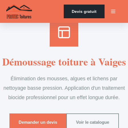
Accueil
›
Services
›
Couverture
›
Démoussage de toiture
Devis gratuit
Démoussage toiture à Vaiges
Élimination des mousses, algues et lichens par
nettoyage basse pression. Application d'un traitement
biocide professionnel pour un effet longue durée.
Demander un devis
Voir le catalogue