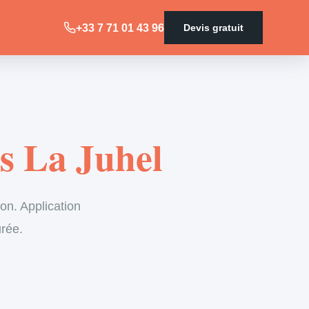
+33 7 71 01 43 96
Devis gratuit
es La Juhel
on. Application
urée.