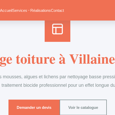
Accueil
›
Services
›
Couverture
›
Démoussage de toiture
Accueil
Services
Réalisations
Contact
 toiture à Villain
s mousses, algues et lichens par nettoyage basse pressi
 traitement biocide professionnel pour un effet longue d
Demander un devis
Voir le catalogue