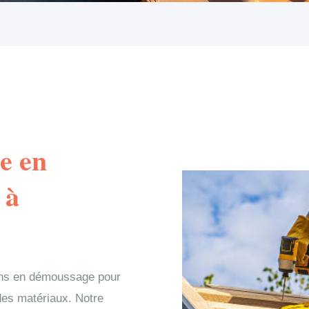
e en
 à
nons en démoussage pour
e des matériaux. Notre