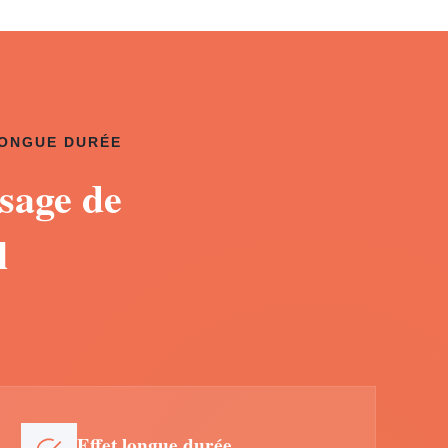
LONGUE DURÉE
sage de
l
Effet longue durée