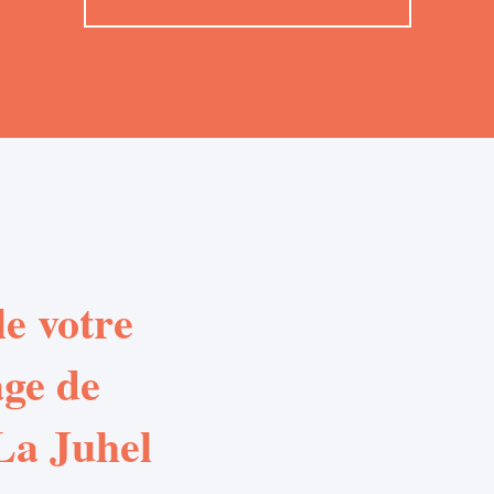
e votre
age de
 La Juhel