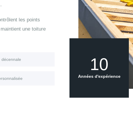
.
trôlent les points
maintient une toiture
10
e décennale
Années d'expérience
ersonnalisée