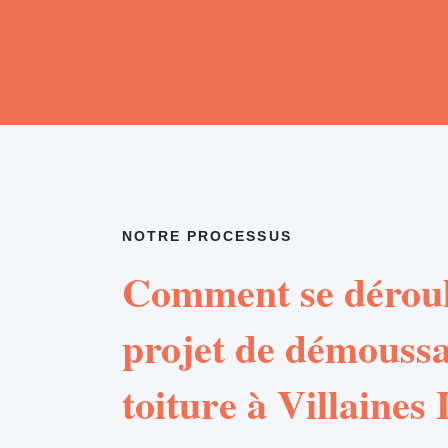
NOTRE PROCESSUS
Comment se déroul
projet de démouss
toiture à Villaines