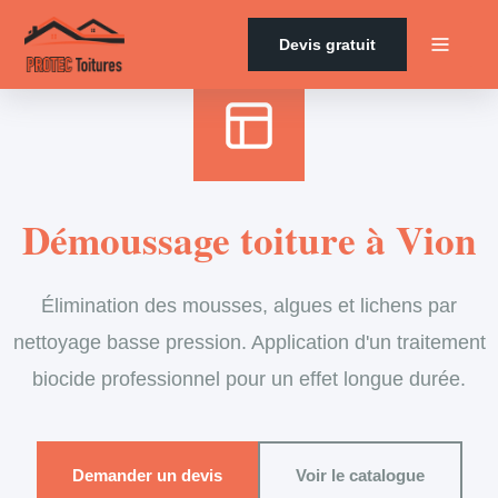
Accueil
›
Services
›
Couverture
›
Démoussage de toiture
Devis gratuit
Démoussage toiture à Vion
Élimination des mousses, algues et lichens par
nettoyage basse pression. Application d'un traitement
biocide professionnel pour un effet longue durée.
Demander un devis
Voir le catalogue