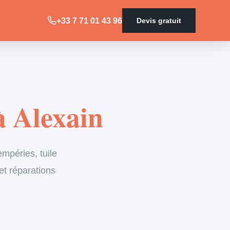
+33 7 71 01 43 96
Devis gratuit
à Alexain
empéries, tuile
et réparations