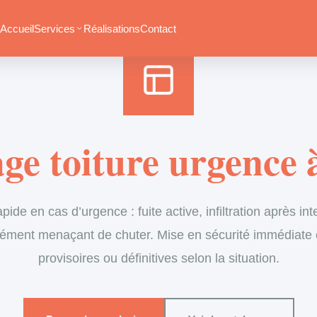
Accueil
›
Services
›
Couverture
›
Dépannage en urgence de toiture
Accueil
Services
Réalisations
Contact
e toiture urgence 
apide en cas d’urgence : fuite active, infiltration après int
ément menaçant de chuter. Mise en sécurité immédiate 
provisoires ou définitives selon la situation.