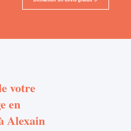
e votre
e en
à Alexain