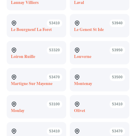
Launay Villiers
Laval
53410
53940
Le Bourgneuf La Foret
Le Genest St Isle
53320
53950
Loiron Ruille
Louverne
53470
53500
Martigne Sur Mayenne
Montenay
53100
53410
Moulay
Olivet
53410
53470