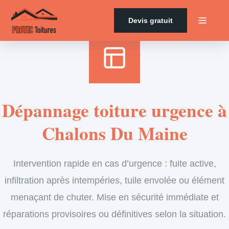
Accueil
›
Services
›
Couverture
›
Dépannage en urgence de toiture
Devis gratuit
Dépannage toiture urgence à
Chalons Du Maine
Intervention rapide en cas d’urgence : fuite active,
infiltration après intempéries, tuile envolée ou élément
menaçant de chuter. Mise en sécurité immédiate et
réparations provisoires ou définitives selon la situation.