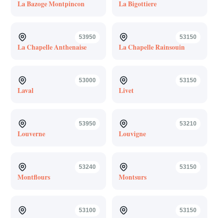
La Bazoge Montpincon
La Bigottiere
53950
53150
La Chapelle Anthenaise
La Chapelle Rainsouin
53000
53150
Laval
Livet
53950
53210
Louverne
Louvigne
53240
53150
Montflours
Montsurs
53100
53150