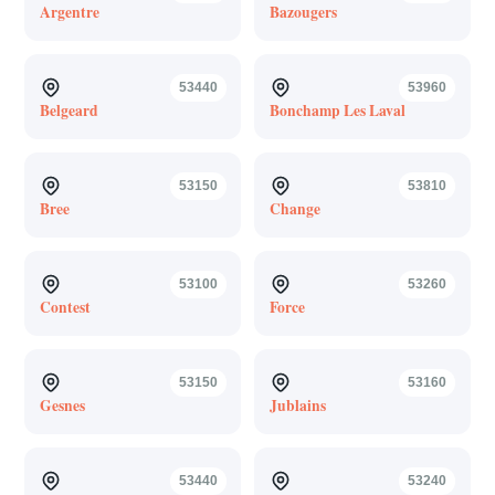
Argentre
Bazougers
53440
53960
Belgeard
Bonchamp Les Laval
53150
53810
Bree
Change
53100
53260
Contest
Force
53150
53160
Gesnes
Jublains
53440
53240