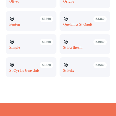
Olivet
Origne
53360
53360
Peuton
Quelaines St Gault
53360
53940
Simple
St Berthevin
53320
53540
St Cyr Le Gravelais
St Poix