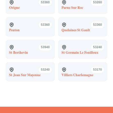
53360
53260
Origne
Parne Sur Roc
53360
53360
Peuton
Quelaines St Gault
53940
53240
St Berthevin
St Germain Le Fouilloux
53240
53170
St Jean Sur Mayenne
Villiers Charlemagne