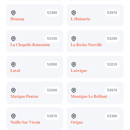
53360
53970
Houssay
L Huisserie
53150
53200
La Chapelle Rainsouin
La Roche Neuville
53000
53210
Laval
Louvigne
53200
53970
Marigne Peuton
Montigne Le Brillant
53970
53360
Nuille Sur Vicoin
Origne