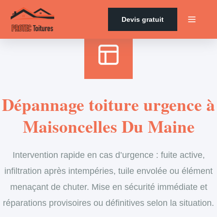
Accueil
›
Services
›
Couverture
›
Dépannage en urgence de toiture
Devis gratuit
Dépannage toiture urgence à
Maisoncelles Du Maine
Intervention rapide en cas d’urgence : fuite active,
infiltration après intempéries, tuile envolée ou élément
menaçant de chuter. Mise en sécurité immédiate et
réparations provisoires ou définitives selon la situation.