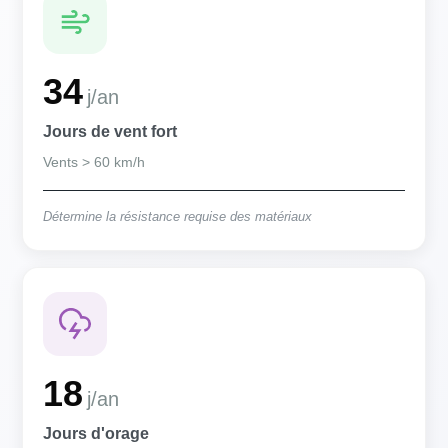
34
j/an
Jours de vent fort
Vents > 60 km/h
Détermine la résistance requise des matériaux
18
j/an
Jours d'orage