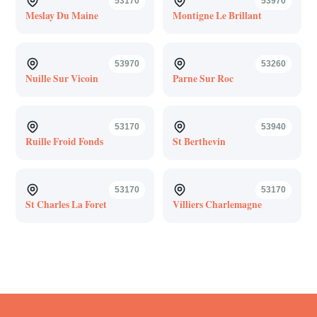
53170
53970
Meslay Du Maine
Montigne Le Brillant
53970
53260
Nuille Sur Vicoin
Parne Sur Roc
53170
53940
Ruille Froid Fonds
St Berthevin
53170
53170
St Charles La Foret
Villiers Charlemagne