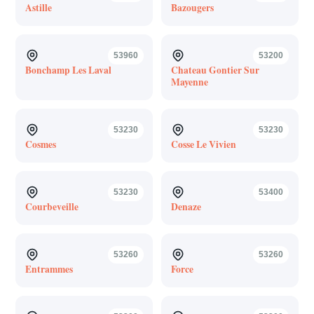
Astille
Bazougers
53960
53200
Bonchamp Les Laval
Chateau Gontier Sur
Mayenne
53230
53230
Cosmes
Cosse Le Vivien
53230
53400
Courbeveille
Denaze
53260
53260
Entrammes
Force