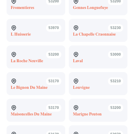
53200
53200
Fromentieres
Gennes Longuefuye
53970
53230
L Huisserie
La Chapelle Craonnaise
53200
53000
La Roche Neuville
Laval
53170
53210
Le Bignon Du Maine
Louvigne
53170
53200
Maisoncelles Du Maine
Marigne Peuton