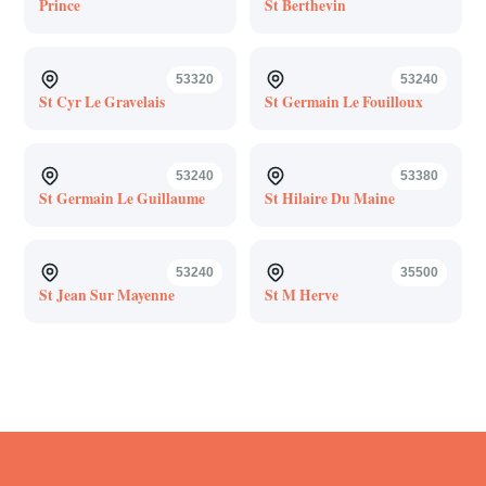
Prince
St Berthevin
53320
53240
St Cyr Le Gravelais
St Germain Le Fouilloux
53240
53380
St Germain Le Guillaume
St Hilaire Du Maine
53240
35500
St Jean Sur Mayenne
St M Herve