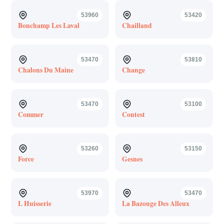
53960
53420
Bonchamp Les Laval
Chailland
53470
53810
Chalons Du Maine
Change
53470
53100
Commer
Contest
53260
53150
Force
Gesnes
53970
53470
L Huisserie
La Bazouge Des Alleux