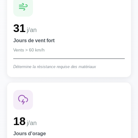
31
j/an
Jours de vent fort
Vents > 60 km/h
Détermine la résistance requise des matériaux
18
j/an
Jours d'orage