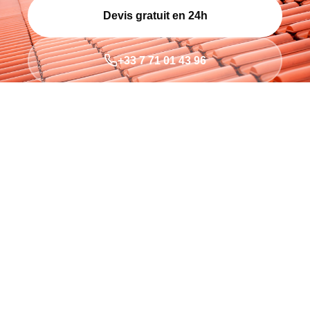
Devis gratuit en 24h
+33 7 71 01 43 96
200+
TOITURES
10
ANNÉES
100%
SATISFACTION