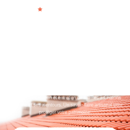
Artisan certifié depuis 2016
EXPERTS EN
COUVERTURE
ENTREPRISE DE
COUVERTURE À CHALONS
DU MAINE
Rénovation, création et entretien de toitures à Chalons
Du Maine et ses alentours. Un savoir-faire artisanal pour
protéger votre patrimoine.