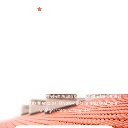
Artisan certifié depuis 2016
EXPERTS EN
COUVERTURE
ENTREPRISE DE
COUVERTURE À LE GENEST
ST ISLE
Rénovation, création et entretien de toitures à Le Genest
St Isle et ses alentours. Un savoir-faire artisanal pour
protéger votre patrimoine.