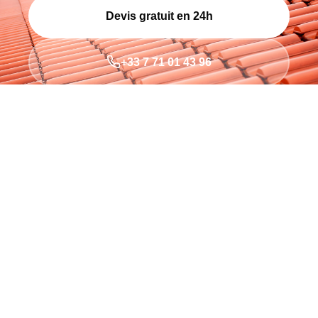
Devis gratuit en 24h
+33 7 71 01 43 96
200+
TOITURES
10
ANNÉES
100%
SATISFACTION