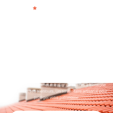
Artisan certifié depuis 2016
EXPERTS EN
COUVERTURE
ENTREPRISE DE
COUVERTURE À MONTIGNE
LE BRILLANT
Rénovation, création et entretien de toitures à Montigne
Le Brillant et ses alentours. Un savoir-faire artisanal pour
protéger votre patrimoine.