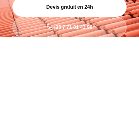
Devis gratuit en 24h
+33 7 71 01 43 96
200+
TOITURES
10
ANNÉES
100%
SATISFACTION