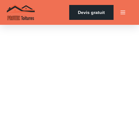
Devis gratuit