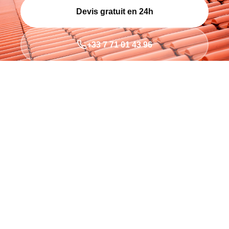
Devis gratuit en 24h
+33 7 71 01 43 96
200+
TOITURES
10
ANNÉES
100%
SATISFACTION