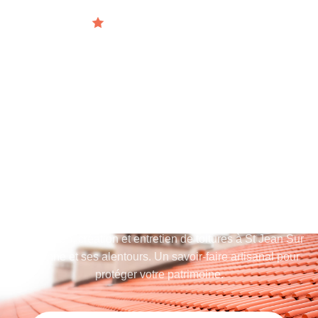
Artisan certifié depuis 2016
EXPERTS EN
COUVERTURE
ENTREPRISE DE
COUVERTURE À ST JEAN
SUR MAYENNE
Rénovation, création et entretien de toitures à St Jean Sur
Mayenne et ses alentours. Un savoir-faire artisanal pour
protéger votre patrimoine.