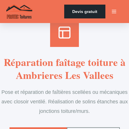
Accueil
›
Services
›
Couverture
›
Entretien de faîtage
Devis gratuit
Réparation faîtage toiture à
Ambrieres Les Vallees
Pose et réparation de faîtières scellées ou mécaniques
avec closoir ventilé. Réalisation de solins étanches aux
jonctions toiture/murs.