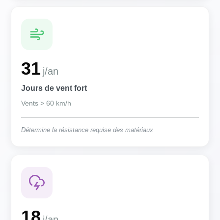
31
j/an
Jours de vent fort
Vents > 60 km/h
Détermine la résistance requise des matériaux
18
j/an