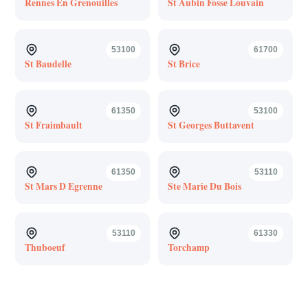
Rennes En Grenouilles
St Aubin Fosse Louvain
53100
61700
St Baudelle
St Brice
61350
53100
St Fraimbault
St Georges Buttavent
61350
53110
St Mars D Egrenne
Ste Marie Du Bois
53110
61330
Thuboeuf
Torchamp