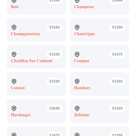
53160
53640
Bais
Champeon
53160
53300
Champgeneteux
Chantrigne
53100
53470
Chatillon Sur Colmont
Commer
53100
53160
Contest
Hambers
53640
53160
Hardanges
Jublains
53470
53300