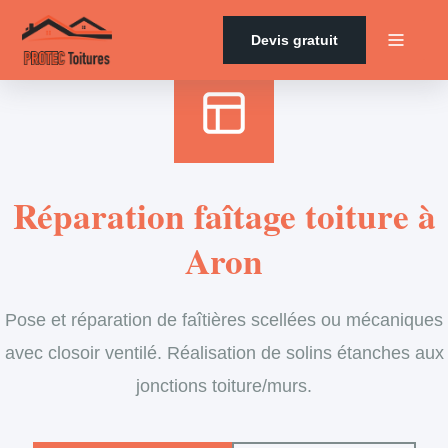
Accueil
›
Services
›
Couverture
›
Entretien de faîtage
Devis gratuit
Réparation faîtage toiture à
Aron
Pose et réparation de faîtières scellées ou mécaniques
avec closoir ventilé. Réalisation de solins étanches aux
jonctions toiture/murs.