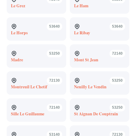
Le Grez
Le Ham
53640
53640
Le Horps
Le Ribay
53250
72140
Madre
Mont St Jean
72130
53250
Montreuil Le Chetif
Neuilly Le Vendin
72140
53250
Sille Le Guillaume
St Aignan De Couptrain
53140
72130