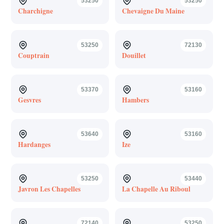
53250
53250
Charchigne
Chevaigne Du Maine
53250
72130
Couptrain
Douillet
53370
53160
Gesvres
Hambers
53640
53160
Hardanges
Ize
53250
53440
Javron Les Chapelles
La Chapelle Au Riboul
72140
53250