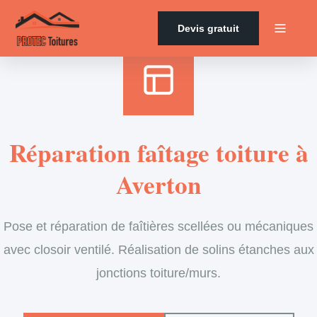
Accueil
›
Services
›
Couverture
›
Entretien de faîtage
Devis gratuit
Réparation faîtage toiture à
Averton
Pose et réparation de faîtières scellées ou mécaniques
avec closoir ventilé. Réalisation de solins étanches aux
jonctions toiture/murs.