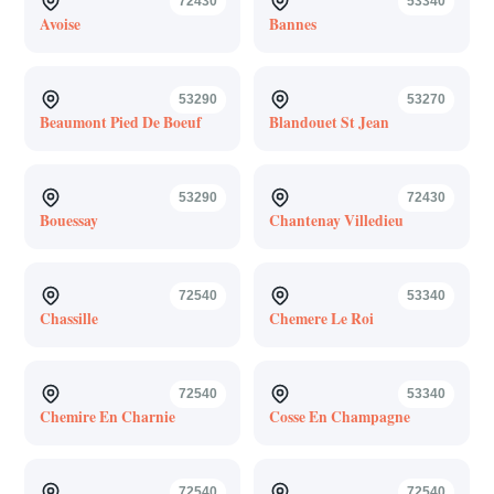
72430
53340
Avoise
Bannes
53290
53270
Beaumont Pied De Boeuf
Blandouet St Jean
53290
72430
Bouessay
Chantenay Villedieu
72540
53340
Chassille
Chemere Le Roi
72540
53340
Chemire En Charnie
Cosse En Champagne
72540
72540