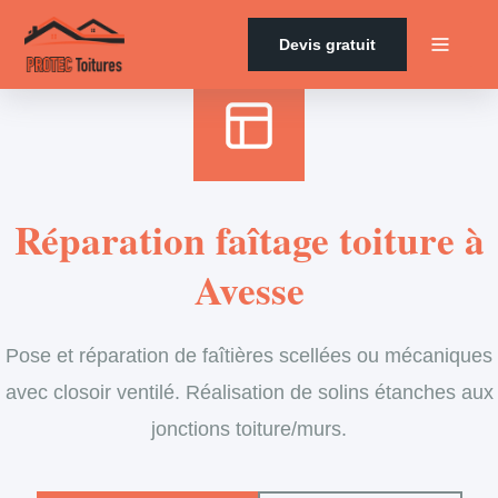
Accueil
›
Services
›
Couverture
›
Entretien de faîtage
Devis gratuit
Réparation faîtage toiture à
Avesse
Pose et réparation de faîtières scellées ou mécaniques
avec closoir ventilé. Réalisation de solins étanches aux
jonctions toiture/murs.