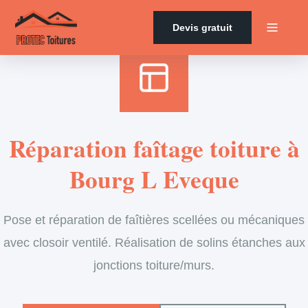
Accueil
›
Services
›
Couverture
›
Entretien de faîtage
Devis gratuit
Réparation faîtage toiture à
Bourg L Eveque
Pose et réparation de faîtières scellées ou mécaniques
avec closoir ventilé. Réalisation de solins étanches aux
jonctions toiture/murs.