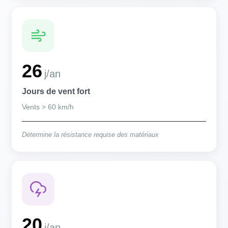
26
j/an
Jours de vent fort
Vents > 60 km/h
Détermine la résistance requise des matériaux
20
j/an