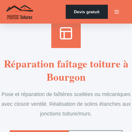
Accueil
›
Services
›
Couverture
›
Entretien de faîtage
Devis gratuit
Réparation faîtage toiture à
Bourgon
Pose et réparation de faîtières scellées ou mécaniques
avec closoir ventilé. Réalisation de solins étanches aux
jonctions toiture/murs.