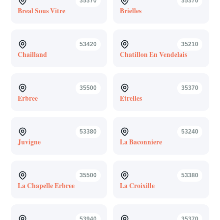
35370
35370
Breal Sous Vitre
Brielles
53420
35210
Chailland
Chatillon En Vendelais
35500
35370
Erbree
Etrelles
53380
53240
Juvigne
La Baconniere
35500
53380
La Chapelle Erbree
La Croixille
53940
35370