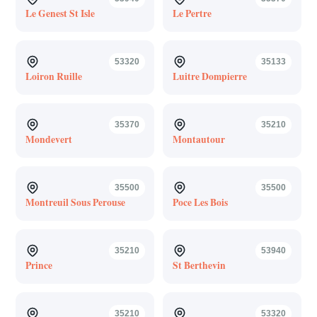
Le Genest St Isle
Le Pertre
53320
35133
Loiron Ruille
Luitre Dompierre
35370
35210
Mondevert
Montautour
35500
35500
Montreuil Sous Perouse
Poce Les Bois
35210
53940
Prince
St Berthevin
35210
53320