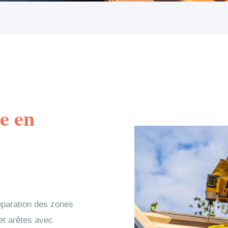
e en
éparation des zones
 et arêtes avec