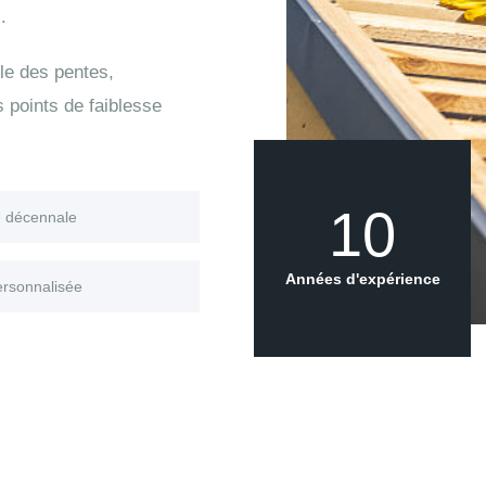
.
le des pentes,
s points de faiblesse
10
e décennale
Années d'expérience
ersonnalisée