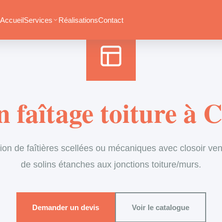
Accueil
›
Services
›
Couverture
›
Entretien de faîtage
Accueil
Services
Réalisations
Contact
n faîtage toiture à
ion de faîtières scellées ou mécaniques avec closoir vent
de solins étanches aux jonctions toiture/murs.
Demander un devis
Voir le catalogue