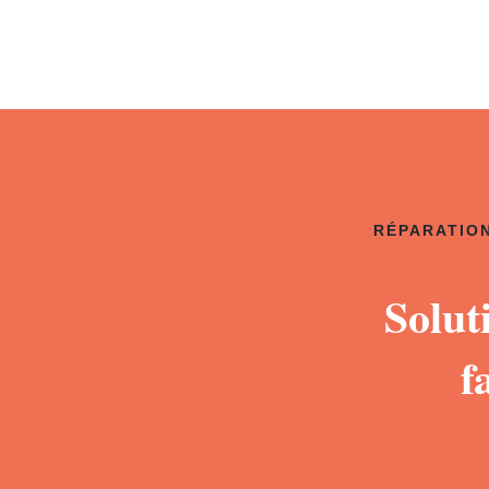
RÉPARATION
Solut
f