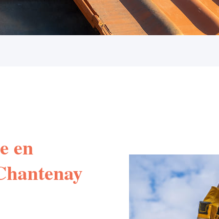
e en
 Chantenay