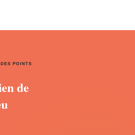
 DES POINTS
ien de
eu