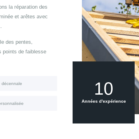
ons la réparation des
eminée et arêtes avec
.
le des pentes,
s points de faiblesse
10
e décennale
Années d'expérience
ersonnalisée