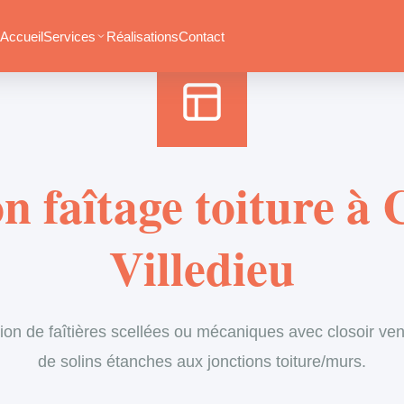
Accueil
›
Services
›
Couverture
›
Entretien de faîtage
Accueil
Services
Réalisations
Contact
n faîtage toiture à
Villedieu
ion de faîtières scellées ou mécaniques avec closoir vent
de solins étanches aux jonctions toiture/murs.