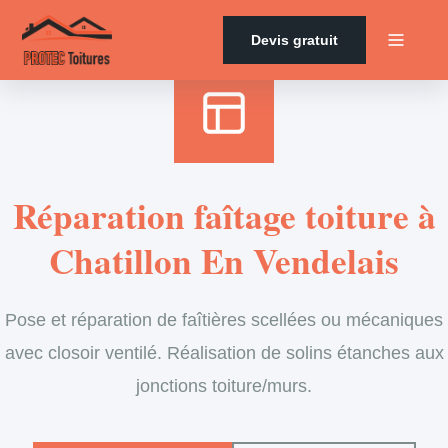
Accueil
›
Services
›
Couverture
›
Entretien de faîtage
Devis gratuit
Réparation faîtage toiture à
Chatillon En Vendelais
Pose et réparation de faîtières scellées ou mécaniques
avec closoir ventilé. Réalisation de solins étanches aux
jonctions toiture/murs.