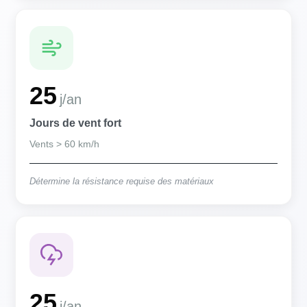
25
j/an
Jours de vent fort
Vents > 60 km/h
Détermine la résistance requise des matériaux
25
j/an