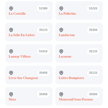
53380
53220
La Croixille
La Pellerine
35133
35450
La Selle En Luitre
Landavran
53410
35133
Launay Villiers
Lecousse
35450
35133
Livre Sur Changeon
Luitre Dompierre
35450
35500
Mece
Montreuil Sous Perouse