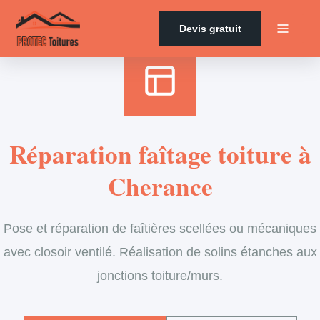
Accueil
›
Services
›
Couverture
›
Entretien de faîtage
Devis gratuit
Réparation faîtage toiture à
Cherance
Pose et réparation de faîtières scellées ou mécaniques
avec closoir ventilé. Réalisation de solins étanches aux
jonctions toiture/murs.