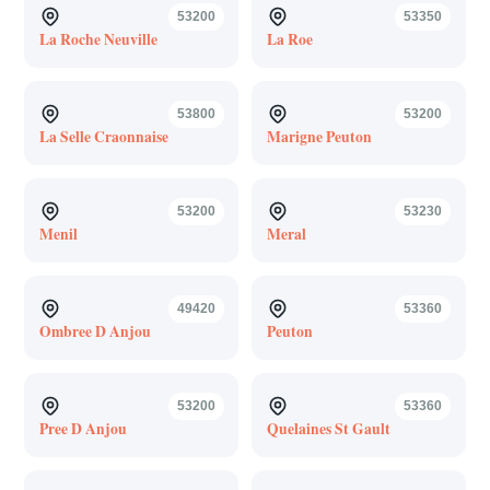
53200
53350
La Roche Neuville
La Roe
53800
53200
La Selle Craonnaise
Marigne Peuton
53200
53230
Menil
Meral
49420
53360
Ombree D Anjou
Peuton
53200
53360
Pree D Anjou
Quelaines St Gault