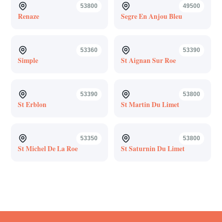
53800
49500
Renaze
Segre En Anjou Bleu
53360
53390
Simple
St Aignan Sur Roe
53390
53800
St Erblon
St Martin Du Limet
53350
53800
St Michel De La Roe
St Saturnin Du Limet