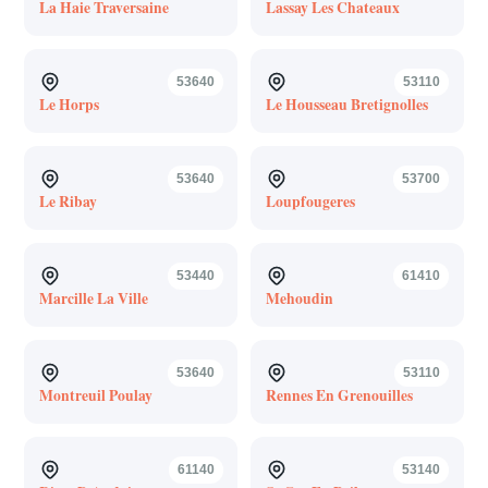
La Haie Traversaine
Lassay Les Chateaux
53640
53110
Le Horps
Le Housseau Bretignolles
53640
53700
Le Ribay
Loupfougeres
53440
61410
Marcille La Ville
Mehoudin
53640
53110
Montreuil Poulay
Rennes En Grenouilles
61140
53140