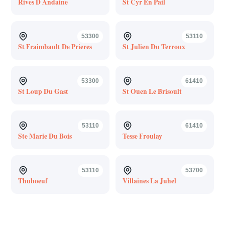
Rives D Andaine
St Cyr En Pail
53300
53110
St Fraimbault De Prieres
St Julien Du Terroux
53300
61410
St Loup Du Gast
St Ouen Le Brisoult
53110
61410
Ste Marie Du Bois
Tesse Froulay
53110
53700
Thuboeuf
Villaines La Juhel