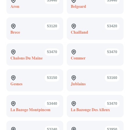
53440
53440
Aron
Belgeard
53120
53420
Brece
Chailland
53470
53470
Chalons Du Maine
Commer
53150
53160
Gesnes
Jublains
53440
53470
La Bazoge Montpincon
La Bazouge Des Alleux
53240
53950