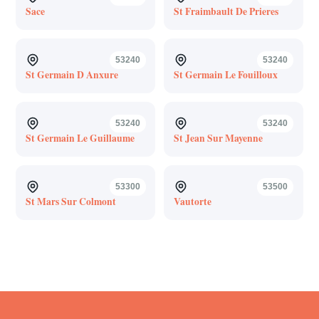
Sace
St Fraimbault De Prieres
53240
53240
St Germain D Anxure
St Germain Le Fouilloux
53240
53240
St Germain Le Guillaume
St Jean Sur Mayenne
53300
53500
St Mars Sur Colmont
Vautorte