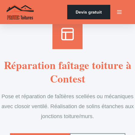
Accueil
›
Services
›
Couverture
›
Entretien de faîtage
Devis gratuit
Réparation faîtage toiture à
Contest
Pose et réparation de faîtières scellées ou mécaniques
avec closoir ventilé. Réalisation de solins étanches aux
jonctions toiture/murs.