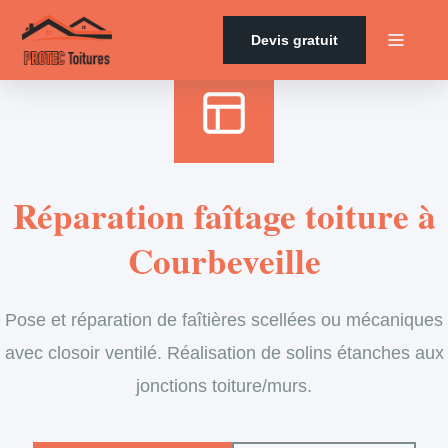
Accueil
›
Services
›
Couverture
›
Entretien de faîtage
Devis gratuit
Réparation faîtage toiture à
Courbeveille
Pose et réparation de faîtières scellées ou mécaniques
avec closoir ventilé. Réalisation de solins étanches aux
jonctions toiture/murs.