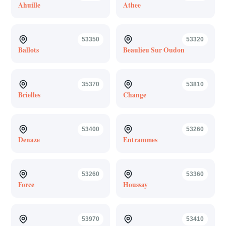
Ahuille
Athee
53350
53320
Ballots
Beaulieu Sur Oudon
35370
53810
Brielles
Change
53400
53260
Denaze
Entrammes
53260
53360
Force
Houssay
53970
53410