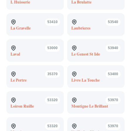
L Huisserie
La Brulatte
53410
53540
La Gravelle
Laubrieres
53000
53940
Laval
Le Genest St Isle
35370
53400
Le Pertre
Livre La Touche
53320
53970
Loiron Ruille
Montigne Le Brillant
53320
53970