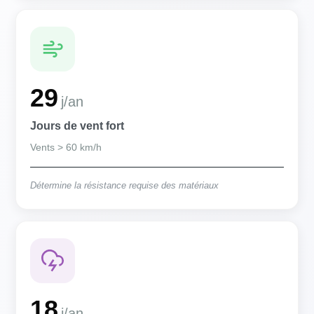
29
j/an
Jours de vent fort
Vents > 60 km/h
Détermine la résistance requise des matériaux
18
j/an