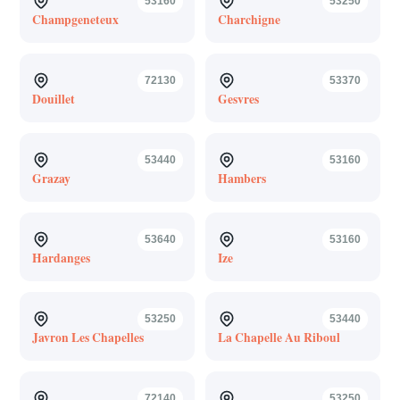
53160
53250
Champgeneteux
Charchigne
72130
53370
Douillet
Gesvres
53440
53160
Grazay
Hambers
53640
53160
Hardanges
Ize
53250
53440
Javron Les Chapelles
La Chapelle Au Riboul
72140
53250