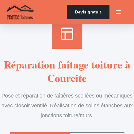
Accueil
›
Services
›
Couverture
›
Entretien de faîtage
Devis gratuit
Réparation faîtage toiture à
Courcite
Pose et réparation de faîtières scellées ou mécaniques
avec closoir ventilé. Réalisation de solins étanches aux
jonctions toiture/murs.