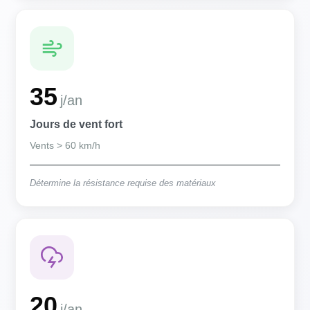
35
j/an
Jours de vent fort
Vents > 60 km/h
Détermine la résistance requise des matériaux
20
j/an