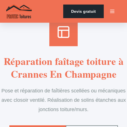
Accueil
›
Services
›
Couverture
›
Entretien de faîtage
Devis gratuit
Réparation faîtage toiture à
Crannes En Champagne
Pose et réparation de faîtières scellées ou mécaniques
avec closoir ventilé. Réalisation de solins étanches aux
jonctions toiture/murs.