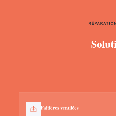
RÉPARATION
Solut
Faîtières ventilées