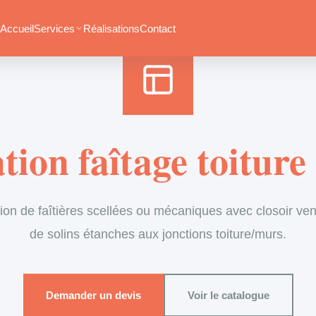
Accueil
›
Services
›
Couverture
›
Entretien de faîtage
Accueil
Services
Réalisations
Contact
tion faîtage toiture
ion de faîtières scellées ou mécaniques avec closoir vent
de solins étanches aux jonctions toiture/murs.
Demander un devis
Voir le catalogue