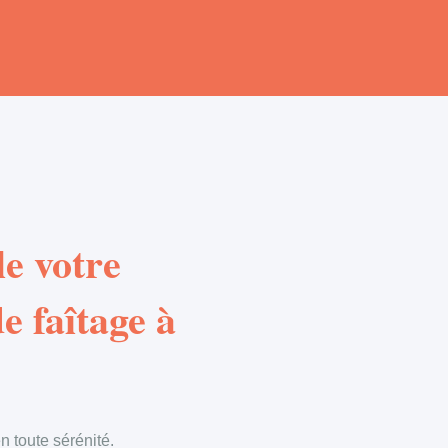
e votre
e faîtage à
 toute sérénité.