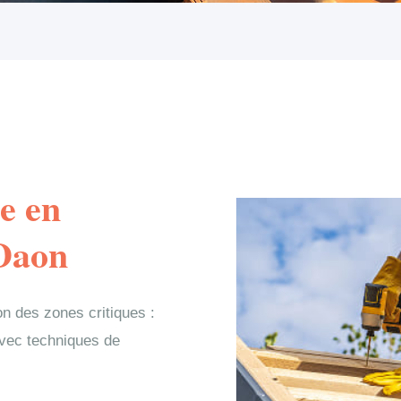
e en
 Daon
n des zones critiques :
avec techniques de