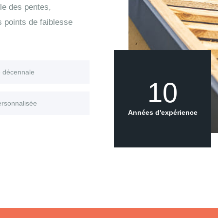
le des pentes,
s points de faiblesse
e décennale
10
ersonnalisée
Années d'expérience