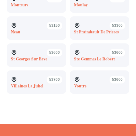
Montsurs
Moulay
53150
53300
Neau
St Fraimbault De Prieres
53600
53600
St Georges Sur Erve
Ste Gemmes Le Robert
53700
53600
Villaines La Juhel
Voutre