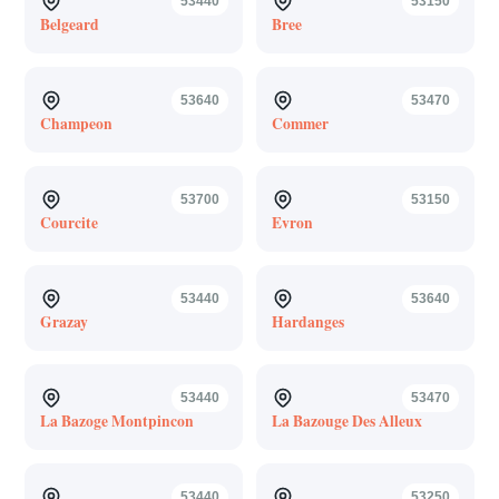
53440
53150
Belgeard
Bree
53640
53470
Champeon
Commer
53700
53150
Courcite
Evron
53440
53640
Grazay
Hardanges
53440
53470
La Bazoge Montpincon
La Bazouge Des Alleux
53440
53250