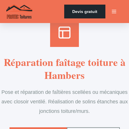
Accueil
›
Services
›
Couverture
›
Entretien de faîtage
Devis gratuit
Réparation faîtage toiture à
Hambers
Pose et réparation de faîtières scellées ou mécaniques
avec closoir ventilé. Réalisation de solins étanches aux
jonctions toiture/murs.