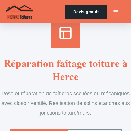
Accueil
›
Services
›
Couverture
›
Entretien de faîtage
Devis gratuit
Réparation faîtage toiture à
Herce
Pose et réparation de faîtières scellées ou mécaniques
avec closoir ventilé. Réalisation de solins étanches aux
jonctions toiture/murs.