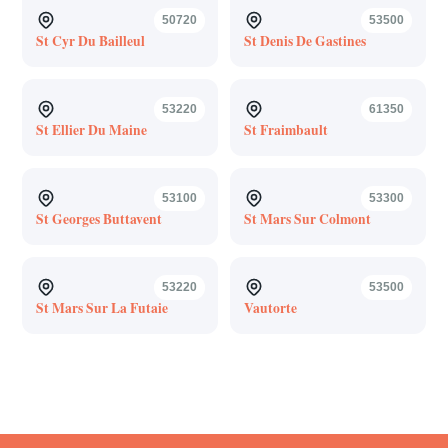
50720
53500
St Cyr Du Bailleul
St Denis De Gastines
53220
61350
St Ellier Du Maine
St Fraimbault
53100
53300
St Georges Buttavent
St Mars Sur Colmont
53220
53500
St Mars Sur La Futaie
Vautorte