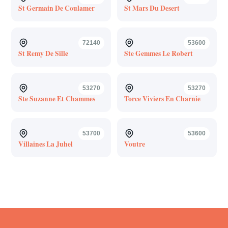
St Germain De Coulamer
St Mars Du Desert
72140
53600
St Remy De Sille
Ste Gemmes Le Robert
53270
53270
Ste Suzanne Et Chammes
Torce Viviers En Charnie
53700
53600
Villaines La Juhel
Voutre