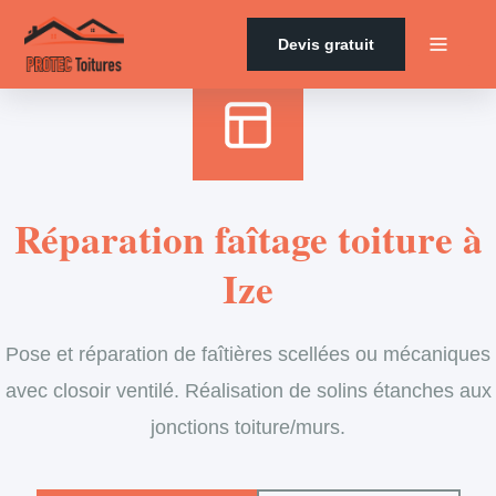
Accueil
›
Services
›
Couverture
›
Entretien de faîtage
Devis gratuit
Réparation faîtage toiture à
Ize
Pose et réparation de faîtières scellées ou mécaniques
avec closoir ventilé. Réalisation de solins étanches aux
jonctions toiture/murs.