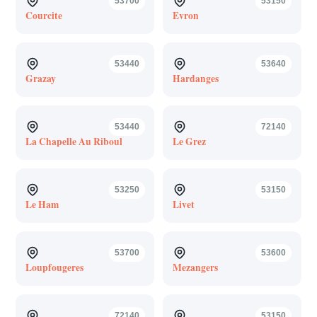
53700
53150
Courcite
Evron
53440
53640
Grazay
Hardanges
53440
72140
La Chapelle Au Riboul
Le Grez
53250
53150
Le Ham
Livet
53700
53600
Loupfougeres
Mezangers
72140
53150