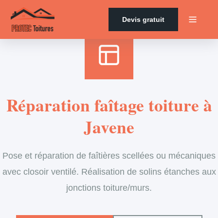
Accueil
›
Services
›
Couverture
›
Entretien de faîtage
Devis gratuit
Réparation faîtage toiture à
Javene
Pose et réparation de faîtières scellées ou mécaniques
avec closoir ventilé. Réalisation de solins étanches aux
jonctions toiture/murs.