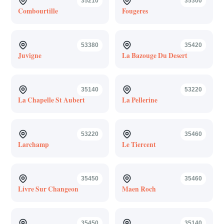
35210
35300
Combourtille
Fougeres
53380
35420
Juvigne
La Bazouge Du Desert
35140
53220
La Chapelle St Aubert
La Pellerine
53220
35460
Larchamp
Le Tiercent
35450
35460
Livre Sur Changeon
Maen Roch
35450
35140