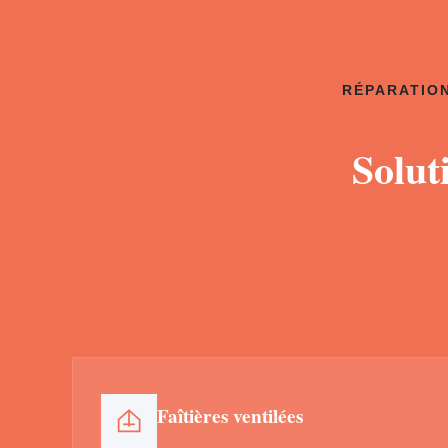
RÉPARATION
Solut
Faîtières ventilées