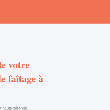
e votre
e faîtage à
 toute sérénité.