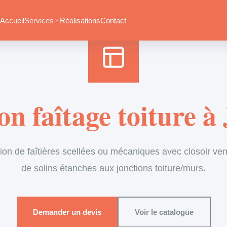
Accueil
›
Services
›
Couverture
›
Entretien de faîtage
Accueil
Services
Réalisations
Contact
n faîtage toiture à
ion de faîtières scellées ou mécaniques avec closoir vent
de solins étanches aux jonctions toiture/murs.
Demander un devis
Voir le catalogue