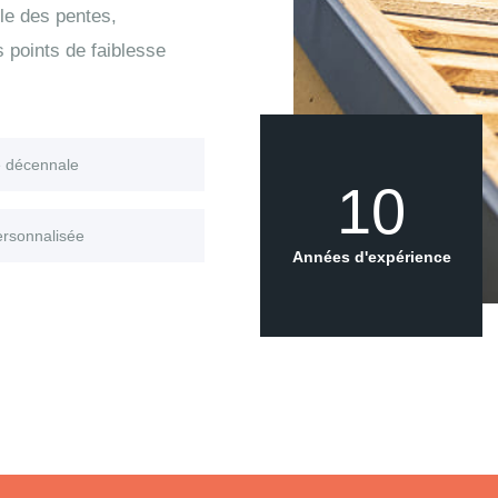
le des pentes,
s points de faiblesse
e décennale
10
ersonnalisée
Années d'expérience