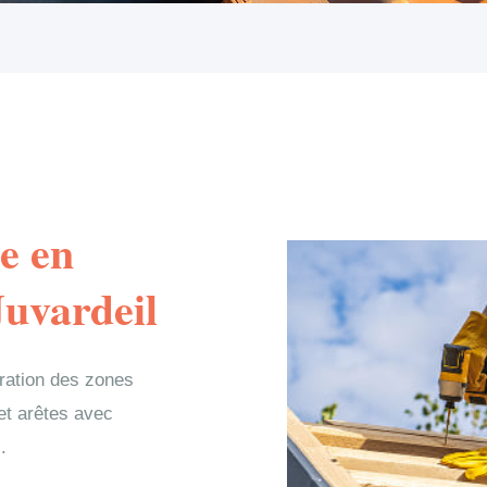
e en
Juvardeil
aration des zones
 et arêtes avec
.