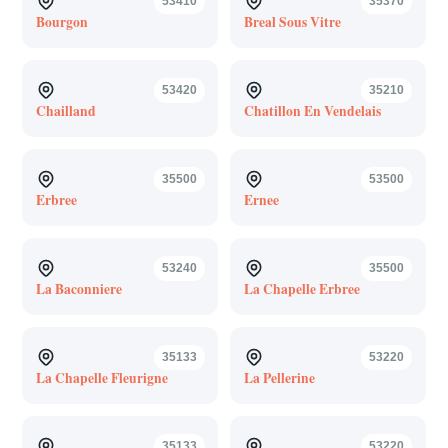
53410
35370
Bourgon
Breal Sous Vitre
53420
35210
Chailland
Chatillon En Vendelais
35500
53500
Erbree
Ernee
53240
35500
La Baconniere
La Chapelle Erbree
35133
53220
La Chapelle Fleurigne
La Pellerine
35133
53220