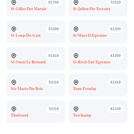
61700
53110
St Gilles Des Marais
St Julien Du Terroux
53300
61350
St Loup Du Gast
St Mars D Egrenne
61410
61350
St Ouen Le Brisoult
St Roch Sur Egrenne
53110
61410
Ste Marie Du Bois
Tesse Froulay
53110
61330
Thuboeuf
Torchamp