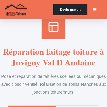
Accueil
›
Services
›
Couverture
›
Entretien de faîtage
Devis gratuit
Réparation faîtage toiture à
Juvigny Val D Andaine
Pose et réparation de faîtières scellées ou mécaniques
avec closoir ventilé. Réalisation de solins étanches aux
jonctions toiture/murs.