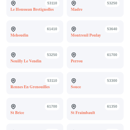
53110
53250
Le Housseau Bretignolles
Madre
61410
53640
Mehoudin
Montreuil Poulay
53250
61700
Neuilly Le Vendin
Perrou
53110
53300
Rennes En Grenouilles
Souce
61700
61350
St Brice
St Fraimbault