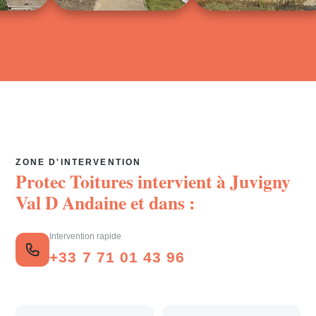
ZONE D'INTERVENTION
Protec Toitures intervient à
Juvigny
Val D Andaine
et dans :
Intervention rapide
+33 7 71 01 43 96