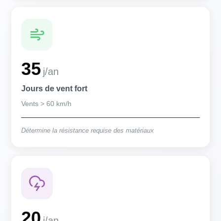
35
j/an
Jours de vent fort
Vents > 60 km/h
Détermine la résistance requise des matériaux
20
j/an