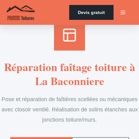
Accueil
›
Services
›
Couverture
›
Entretien de faîtage
Devis gratuit
Réparation faîtage toiture à
La Baconniere
Pose et réparation de faîtières scellées ou mécaniques
avec closoir ventilé. Réalisation de solins étanches aux
jonctions toiture/murs.