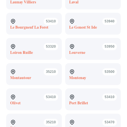
Launay Villiers
Laval
53410
53940
Le Bourgneuf La Foret
Le Genest St Isle
53320
53950
Loiron Ruille
Louverne
35210
53500
Montautour
Montenay
53410
53410
Olivet
Port Brillet
35210
53470