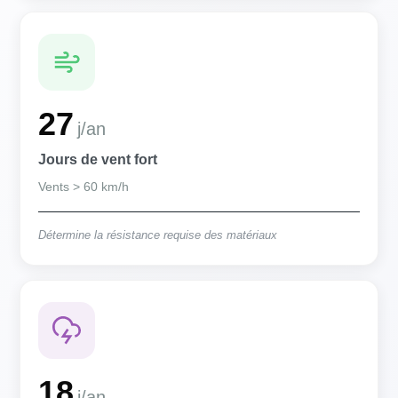
27
j/an
Jours de vent fort
Vents > 60 km/h
Détermine la résistance requise des matériaux
18
j/an