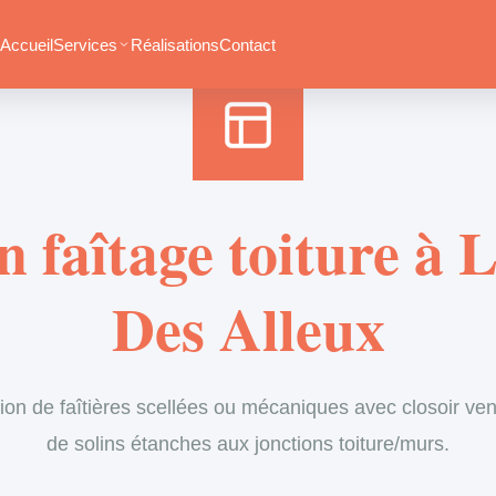
Accueil
›
Services
›
Couverture
›
Entretien de faîtage
Accueil
Services
Réalisations
Contact
n faîtage toiture à 
Des Alleux
ion de faîtières scellées ou mécaniques avec closoir vent
de solins étanches aux jonctions toiture/murs.