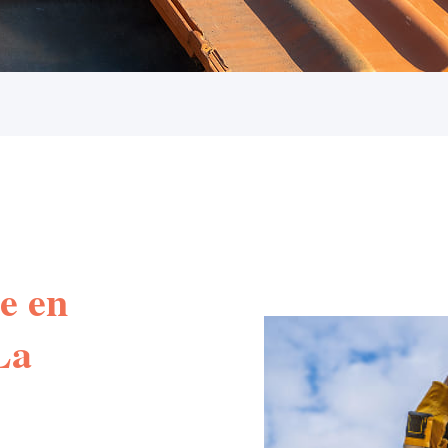
e en
La