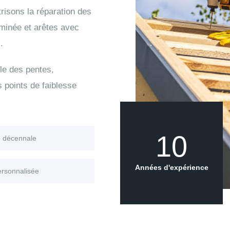
isons la réparation des
eminée et arêtes avec
.
le des pentes,
s points de faiblesse
10
e décennale
Années d'expérience
ersonnalisée