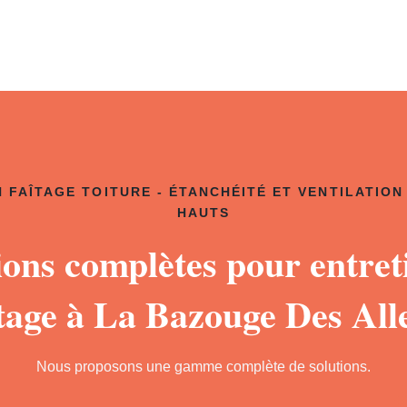
 FAÎTAGE TOITURE - ÉTANCHÉITÉ ET VENTILATION
HAUTS
ions complètes pour entret
îtage à La Bazouge Des All
Nous proposons une gamme complète de solutions.