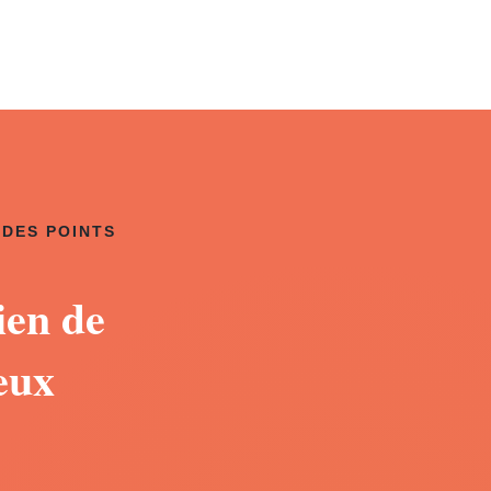
 DES POINTS
ien de
eux